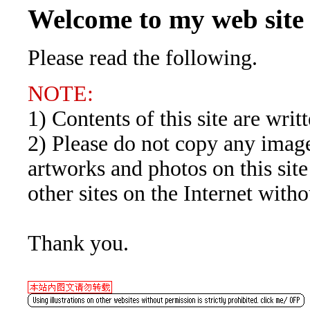
Welcome to my web site
Please read the following.
NOTE:
1) Contents of this site are writ
2) Please do not copy any imag
artworks and photos on this site
other sites on the Internet with
Thank you.