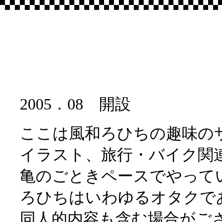
2005．08 開設
ここは風和ろひちの趣味の
イラスト、旅行・バイク関
亀のごときペースでやって
ろひちはいわゆるオタクで
同人的内容も含む場合がご