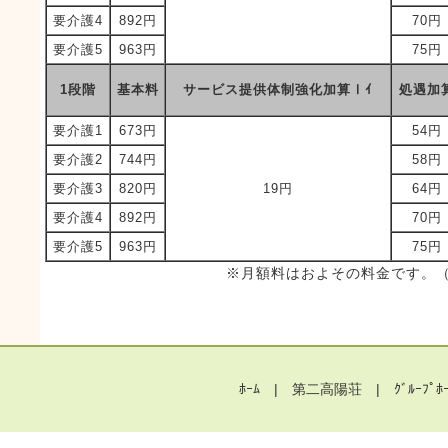
要介護4
892円
70円
要介護5
963円
75円
1段階
基本料
サービス提供体制強化加算Ⅰｲ
処遇加
要介護1
673円
54円
要介護2
744円
58円
要介護3
820円
19円
64円
要介護4
892円
70円
要介護5
963円
75円
※月額料はおよその料金です。
ﾎｰﾑ
|
第二高陽荘
|
ｸﾞﾙｰﾌﾟﾎ