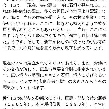
会）には、「現在、寺の裏山一帯に石垣が見られる。こ
れは往時飢饉の際に、多くの難民が他地区より漂流して
きた際に、当時の住職が受け入れ、その救済事業として
築いたといわれる。
ここに、椿なども植えたようで椿が
原と呼ばれたところもあったという。」当時、ここにヒ
ヨドリなどが沢山飛んでくるので、藩主も時折り猟に来
たようです。そして、藩主が休むのに使ったのがお寺の
庫裏で、到着時に籠を置く敷石が現在も残っています。
現在の本堂は建立されて４００年あまり。また、梵鐘は
その文様が珍しく、広島市重要文化財に指定されていま
す。広い境内を堅固にささえる石垣、境内にそびえるい
ちょう、イヌマキ(広島市保存樹）の大きさからもその
歴史がうかがわれます。
近年には御門徒の御懇念により、庫裏・門徒会館の新築
（１９８５年）、本堂屋根修復（１９９３年）、本堂内