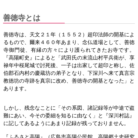
善徳寺とは
善徳寺は、天文２１年（１５５２）超印法師の開基によ
るもので、爾来４６０年あまり、念仏道場として、善徳
寺御門徒、有縁の方々により護られてきたお寺です。
『高陽町史』によると「武田氏の末流山村平兵衛が、享
禄年中桜尾城で討死後、一子は出家して超印と称し、佐
伯郡石内村の慶蔵坊の弟子となり、下深川へ来て真言宗
教徳坊の寺跡を真宗に改め、善徳寺の開基となった」と
あります。
しかし、残念なことに「その系図、諸記録等が中途で盗
難にあい、今その委細を知るに由なく」と『深川村誌』
に記してあるようにあまり記録が残っておりません。
『ふるさと高陽』（広島市高陽公民館 高陽郷土史研究