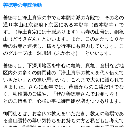
善徳寺の寺院活動
善徳寺は浄土真宗の中でも本願寺派の寺院で、その名の
通り本山は京都府下京区にある本願寺（西本願寺）で
す。（浄土真宗には十派あります）
お寺の山号は、銅亀
山（どうきざん）といいます。また、このあたり１０ケ
寺のお寺と連携し、様々な行事にも協力しています。こ
のグループは「深川組（ふかわそ）」といいます。
善徳寺は、下深川地区を中心に亀崎、真亀、倉掛など地
区内外の多くの御門徒の「浄土真宗の教えを代々伝えて
いきたい」との篤い思いから、これまで大切に護られて
きました。
さらに近年では、葬儀からのご縁だけでな
く、幼稚園のご縁や、「ぜひ善徳寺さんでお参りを！」
とのご指名で、心強い事に御門徒が増えつつあります。
御門徒とは、お念仏の教えをいただき、教えの道場であ
る当山護持の尊い気持ちをお持ちの方と私どもは考えて