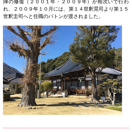
陣の修復（２００１年・２００９年）が相次いで行わ
れ、２００９年１０月には、第１４世釈晃司より第１５
世釈圭司へと住職のバトンが渡されました。