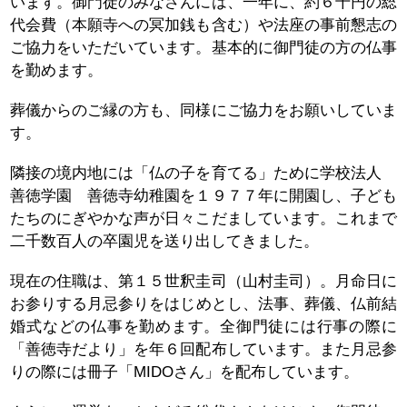
います。御門徒のみなさんには、一年に、約６千円の総
代会費（本願寺への冥加銭も含む）や法座の事前懇志の
ご協力をいただいています。
基本的に御門徒の方の仏事
を勤めます。
葬儀からのご縁の方も、同様にご協力をお願いしていま
す。
隣接の境内地には「仏の子を育てる」ために学校法人
善徳学園 善徳寺幼稚園を１９７７年に開園し、子ども
たちのにぎやかな声が日々こだましています。これまで
二千数百人の卒園児を送り出してきました。
現在の住職は、第１５世釈圭司（山村圭司）。月命日に
お参りする月忌参
りをはじめとし
、法事、葬儀、仏前結
婚式などの仏事を勤めます。全御門徒には行事の際に
「善徳寺だより」を年６回配布しています。また月忌参
りの際には冊子「MIDOさん」を配布しています。