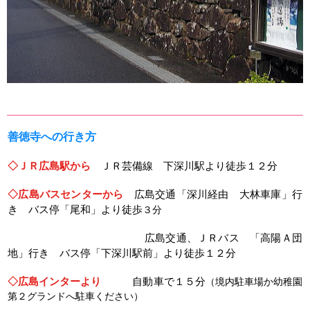
善徳寺への行き方
◇ＪＲ広島駅から
ＪＲ芸備線 下深川駅より徒歩１２分
◇広島バスセンターから
広島交通「深川経由 大林車庫」行
き バス停「尾和」より徒歩
３分
広島交通、ＪＲバス 「高陽Ａ団
地」行き バス停「下深川駅前」より徒歩１２分
◇広島インターより
自動車で１５分
（境内駐車場か幼稚園
第２グランドへ駐車ください）