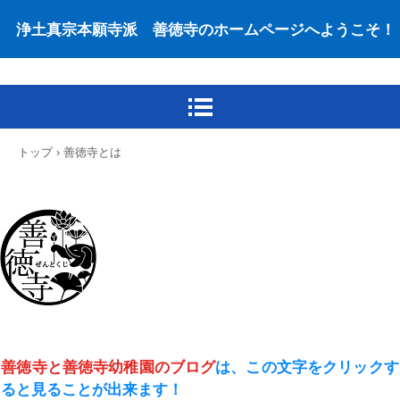
浄土真宗本願寺派 善徳寺のホームページへようこそ！
トップ
›
善徳寺とは
善徳寺と善徳寺幼稚園のブログ
は、この文字をクリック
す
ると見ることが出来ます！