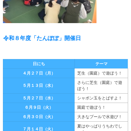
令和８年度「たんぽぽ」開催日
日にち
テーマ
４月２７日（月）
芝生（園庭）で遊ぼう！
さらに芝生（園庭）で遊
５月１３日（水）
ぼう！
５月２７日（水）
シャボン玉をとばすよ！
６月９日（火）
園庭で遊ぼう！
６月３０日（火）
大きなプールで水遊び！
夏はやっぱりうちわでし
７月１４日（火）