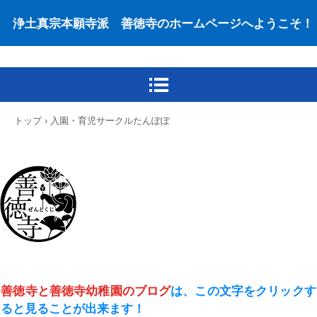
浄土真宗本願寺派 善徳寺のホームページへようこそ！
トップ
›
入園・育児サークルたんぽぽ
善徳寺と善徳寺幼稚園のブログ
は、この文字をクリック
す
ると見ることが出来ます！