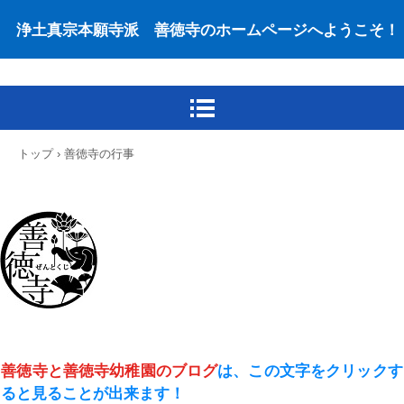
浄土真宗本願寺派 善徳寺のホームページへようこそ！
トップ
›
善徳寺の行事
善徳寺と善徳寺幼稚園のブログ
は、この文字をクリック
す
ると見ることが出来ます！